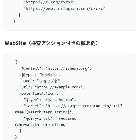
    "https://x.com/xxxxx",

    "https://www.instagram.com/xxxxx"

  ]

}
WebSite（検索アクション付きの概念例）
{

  "@context": "https://schema.org",

  "@type": "WebSite",

  "name": "ショップ名",

  "url": "https://example.com/",

  "potentialAction": {

    "@type": "SearchAction",

    "target": "https://example.com/products/list?
name={search_term_string}",

    "query-input": "required 
name=search_term_string"

  }

}